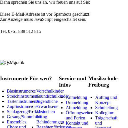
Dann sprechen Sie uns an, wir freuen uns auf Sie:
Diese E-Mail-Adresse ist vor Spambots geschützt!
Zur Anzeige muss JavaScript eingeschaltet sein.
Tel. 0761 888 512 815
Instrumente
Für wen?
Service und
Musikschule
Infos
Freiburg
Blasinstrumente
Vorschulkinder
Streichinstrumente
Grundschulkinder
Anmeldung
Auftrag und
Tasteninstrumente
Jugendliche
Ummeldung
Konzept
Zupfinstrumente
Erwachsene
Abmeldung
Schulleitung
Schlagzeug/Perkussion
Menschen
Öffnungszeiten
Kollegium
Gesang/Stimmbildung
mit
und Ferien
Trägerschaft
Ensembles,
Behinderungen
Kontakt und
und
Chöre und
Begabtenförderung