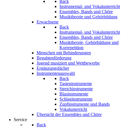
Back
Instrumental- und Vokalunterricht
Ensembles, Bands und Chöre
Musiktheorie und Gehörbildung
Erwachsene
Back
Instrumental- und Vokalunterricht
Ensembles, Bands und Chöre
Musiktheorie, Gehörbildung und
Korrepetition
Menschen mit Behinderungen
Begabtenförderung
Jugend musiziert und Wettbewerbe
Ergänzungsfächer
Instrumentenauswahl
Back
Tasteninstrumente
Streichinstrumente
Blasinstrumente
Schlaginstrumente
Zupfinstrumente und Bands
Vokalunterricht
Übersicht der Ensembles und Chöre
Service
Back