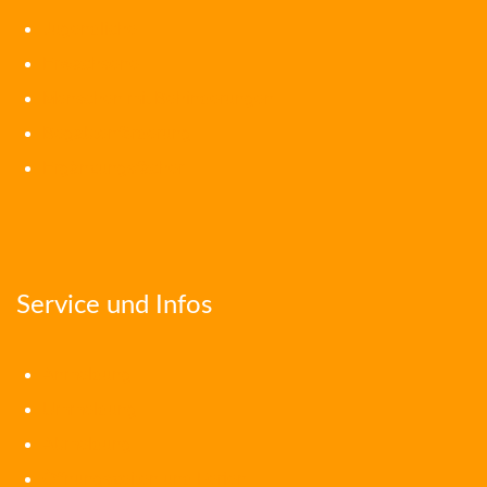
Jugendliche
Erwachsene
Menschen mit Behinderungen
Begabtenförderung
Ergänzungsfächer
Service und Infos
Anmeldung
Ummeldung
Abmeldung
Öffnungszeiten und Ferien