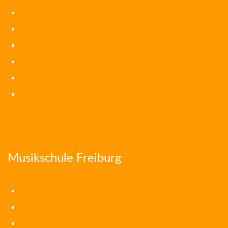
Kontakt und Beratung
Gebühren und Ermäßigungen
Veranstaltungen / Aktuelles
Wettbewerbe
Begabtenförderung
Mietinstrumente
Musikschule Freiburg
Auftrag und Konzept
Schulleitung
Kollegium