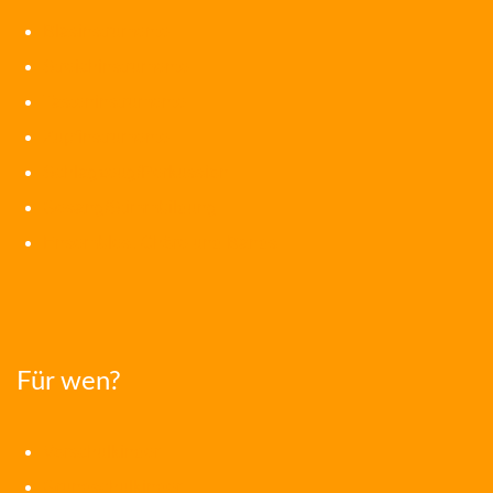
Blasinstrumente
Streichinstrumente
Tasteninstrumente
Zupfinstrumente
Schlagzeug/Perkussion
Gesang/Stimmbildung
Ensembles, Chöre und Bands
Für wen?
Vorschulkinder
Grundschulkinder